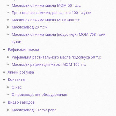
Маслоцех отжима масла МОМ-50 т.с.с.
Прессование семечик, рапса, сои 100 т.сутки
Маслоцех отжима масла МОМ-480 т.с.
Маслозавод 20 т.с.ч
Маслоцех отжима масла (подсолнух) МОМ-768 тонн
сутки
Рафинация масла
Рафинация растительного масла подслнуха 50 т.с.
Маслоцех рафинации масел МОМ-100 т.с.
Линии розлива
Контакты
О нас
О производстве оборудования
Видео заводов
Маслозавод 192 т/с рапс