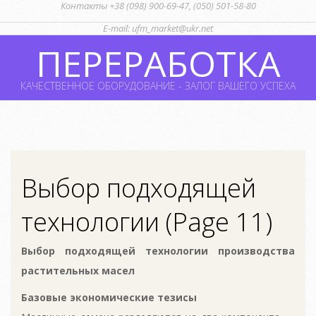
Контакты +38 (098) 900-69-47, (050) 501-58-80
Skip
E-mail: ufm_market@ukr.net
to
ПЕРЕРАБОТКА
content
КАЧЕСТВЕННОЕ ОБОРУДОВАНИЕ - ЗАЛОГ ВАШЕГО УСПЕХА
Primary
Navigation
Menu
Выбор подходящей
технологии
(Page 11)
Выбор подходящей технологии производства
растительных масел
Базовые экономические тезисы